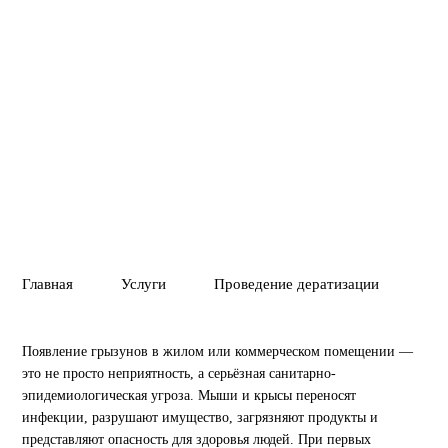
Вызвать службу
Позвонить
01
02
ПОЛНОЕ УНИЧТ
ГАРАНТИЯ 1 ГОД
ВРЕДИТЕЛЕЙ ИЛ
Главная
Услуги
Проведение дератизации
Ун
Появление грызунов в жилом или коммерческом помещении —
это не просто неприятность, а серьёзная санитарно-
эпидемиологическая угроза. Мыши и крысы переносят
инфекции, разрушают имущество, загрязняют продукты и
представляют опасность для здоровья людей. При первых