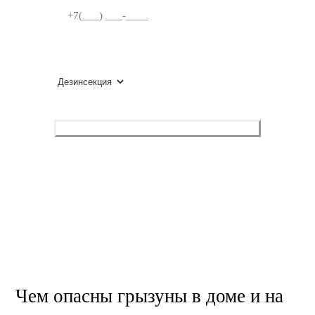
ВЫБЕРИТЕ УСЛУГУ
Оставить заявку
Нажимая, вы разрешаете обработку персональных данных
и соглашаетесь с
политикой конфиденциальности
.
Чем опасны грызуны в доме и на