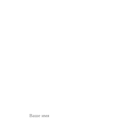
ОСТАВЬТЕ ЗАЯВКУ
НА
БЕСПЛАТНУЮ
КОНСУЛЬТАЦИЮ
ВВЕДИТЕ ИМЯ
НОМЕР ТЕЛЕФОНА