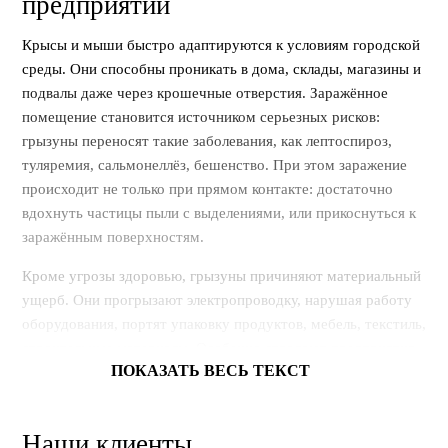
предприятии
Крысы и мыши быстро адаптируются к условиям городской
среды. Они способны проникать в дома, склады, магазины и
подвалы даже через крошечные отверстия. Заражённое
помещение становится источником серьезных рисков:
грызуны переносят такие заболевания, как лептоспироз,
туляремия, сальмонеллёз, бешенство. При этом заражение
происходит не только при прямом контакте: достаточно
вдохнуть частицы пыли с выделениями, или прикоснуться к
заражённым поверхностям.
Кроме угрозы здоровью, грызуны причиняют материальный
ущерб. Они прогрызают электропроводку, нарушая работу
оборудования, портят упаковку продуктов, мебель, текстиль,
строительные материалы. Особенно страдают предприятия
ПОКАЗАТЬ ВЕСЬ ТЕКСТ
пищевой промышленности, склады, медицинские
учреждения и жилые дома. Именно поэтому уничтожение
грызунов должно быть оперативным и профессиональным.
Наши клиенты